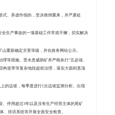
形式、弄虚作假的，坚决推倒重来，并严肃处
安全生产事故的一项基础工作常抓不懈，切实解决
矿山重新确定灾害等级，并在政务网站公示。
治理等措施。
受水患威胁矿井严格执行
“五必须、
断层构造带等复杂地段超前治理，落实大面积悬顶
以上的边坡，每季度进行
1
次边坡监测分析。出现
业、停用超过
3
年以及没有生产经营主体的尾矿
体、排洪系统等开展全面安全检查。