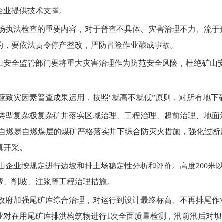
企业提供技术支撑。
场执法检查的重要内容，对于普查不具体、灾害治理不力、流于
的，要依法责令停产整改，严防冒险作业酿成事故。
山安全监管部门要将重大灾害治理作为防范安全风险，杜绝矿山
蔽致灾因素普查成果运用，按照
“
就高不就低
”
原则，对所有地下
类型复杂极复杂矿井落实区域治理、工程治理、超前治理、地面
，自燃易自燃煤层的煤矿严格落实井下综合防灭火措施，强化过
填开采。
山企业按规定进行边坡和排土场稳定性分析和评价。高度
200
米
帮、削坡、注浆等工程治理措施。
政府加强尾矿库综合治理，对运行到设计最终标高、不再排尾作
业对在用尾矿库排洪构筑物进行
1
次全面质量检测，汛前汛后对坝