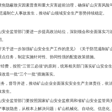
聚焦隐蔽致灾因素普查和重大灾害超前治理，确保矿山灾害风险
范遏制亡人事故发生
，
推动矿山领域安全生产形势持续稳定。
山安全
监管部门要进一步提高政治站位，深刻领会和全面落实习
招。
厅关于进一步加强矿山安全生产工作的意见》《关于防范遏制矿
重点任务，制定实施针对性、协同性强的配套政策措施。
管经费，
按照
“三管三必须”的原则，
统筹相关部门落实矿山安全
级改造一批
“
三个一批
”
措施落实。
服务，督导并进，推动矿山企业全面落实安全生产主体责任，依
故发生。
山安全监管部门要
按照国家矿山安全监察局和省矿山安全监管局
产事故隐患，
从根本上解决问题；
矿山机械化、自动化、信息化