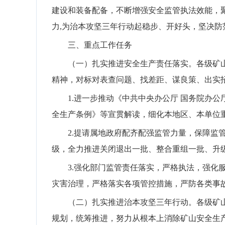
建设和装备配备，
不断增强安全监管执法效能，
力
,
为
治本攻坚三年行动
起稳步、开好头，
坚决防
三、重点工作任务
（一）扎实推进安全
生产
责任落实。
各级
矿
精神，对标对表查问题、找差距、谋良策、出实
1.
进一步推动《中共中央办公厅
国务院办公
全生产条例》等宣贯解读，细化本地区、本单位
2.
提请属地政府配齐配强监管力量，保障监
级，全力推进关闭退出一批、整合重组一批、升
3.
强化部门监管责任落实，严格执法，强化
灾害治理，严格落实各项管控措施，严防各类事
（二）扎实推进治本攻坚三年行动。
各级矿
规划，统筹推进，努力从根本上消除矿山安全生