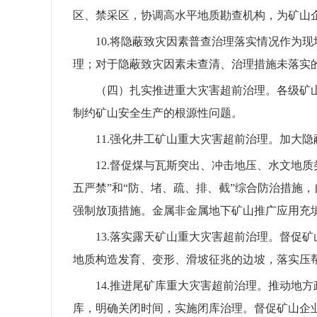
区、禁采区，协调高水平地质勘查机构，为矿山
10.
将隐蔽致灾因素普查治理落实情况作为现
理；对于隐蔽致灾因素未查清、治理措施未落实
（四）扎实推进重大灾害超前治理。
各级矿
制约矿山安全生产的根源性问题。
11.
强化井工矿山重大灾害超前治理。加大隐
12.
督促煤与瓦斯突出、冲击地压、水文地质
五严禁”和“防、堵、疏、排、截”综合防治措施
强制放顶措施。
金属非金属地下矿山推广应用充
13.
落实露天矿山重大灾害超前治理。督促矿
地质构造发育、变形、滑坡征兆的边坡
，
落实压
14.
推进尾矿库重大灾害超前治理。推动地方
库，明确关闭时间，实施闭库治理。督促矿山企