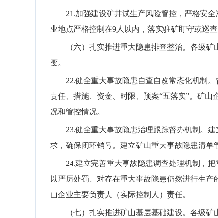
21.
加强
建设矿井
试生产风险管控，严格安全
业地点严格控制在
9
人以内，落实驻矿盯守或巡查
（六）扎实推进重大隐患排查整治。
各级矿
变。
22.
健全重大事故隐患自查自改常态化机制。
责任、措施、资金、时限、预案
“
五落实
”
。
矿山
况和管控情况。
23.
健全重大事故隐患治理跟踪督办机制。建
求，确保闭环销号。建立矿山重大事故隐患清单
24.
建立完善重大事故隐患调查处理机制，把
以严厉处罚。
对存在重大事故隐患仍然进行生产
山企业主要负责人
（
实际控制人
）
责任。
（七）扎实推进矿山基层基础建设。
各级矿