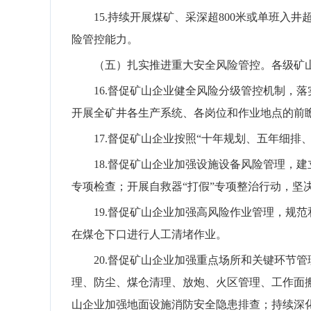
15.
持续开展煤矿、采深超
800
米或单班入井
险管控能力。
（五）扎实推进重大安全风险管控。
各级矿
16.
督促矿山企业
健全风险分级管控机制
，
落
开展
全矿井各生产系统、各岗位和
作业地点的前
17.
督促矿山企业按照
“十年规划、五年细排
18.
督促矿山企业
加强设施设备风险管
理
，
建
专项检查
；
开展自救器
“
打假
”
专项整治行动，坚
19.
督促矿山企业
加强高风险作业管理
，
规范
在煤仓下口进行人工清堵作业。
20.
督促矿山企业
加强
重点场所和
关键环节管
理、防尘、煤仓清理、放炮、火区管理、工作面
山企业加强地面设施消防安全隐患排查
；
持续深