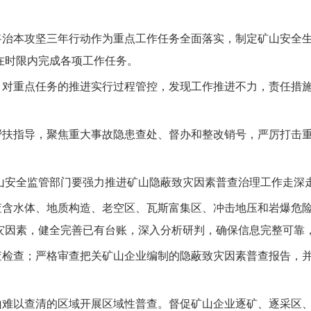
将治本攻坚三年行动作为重点工作任务全面落实，制定矿山安全
在时限内完成各项工作任务。
，对重点任务的推进实行过程管控，发现工作推进不力，责任措
帮扶指导，聚焦重大事故隐患查处、督办和整改销号，严厉打击
山安全监管部门要强力推进矿山隐蔽致灾因素普查治理工作走深
查含水体、
地质构
造、老空区、瓦斯富集区、冲击地压和岩爆危
灾因素，健全
完善已有台账，深入分析研判，确保信息完整可靠
查检查；严格审查把关矿山企业编制的隐蔽致灾因素普查报告，
山难以查清
的区域开展区域性普查。督促矿山企业逐矿、逐采区