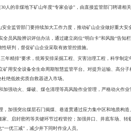
超
30
人的非煤地下矿山年度“专家会诊”，由直接监管部门聘请相
山安全监管部门
要持续加大
工作
力度，推动矿山企业做好重大安
实全员
风险辨识
评估办法，
通过建立岗位
“明白卡”和风险“告知栏
瞻性研判，督促矿山企业采取有效管控
措施
。
、三年精排”要求，统筹安排采掘工程、灾害治理工程，科学制定
立矿用安全设备全生命周期智慧监管平台。对提升运输、高分子
决杜绝低效劣质自救器进入市场。
和加强动火、爆破、煤仓清理等高风险作业管理，严格动火作业
理
，
加强突出煤层石门揭煤、巷道贯通过应力集中区和地质构造
搬家、启封密闭等关键环节过程管控
；加强井口、井底车场、转
化
“
一优三减
”
，减少井下同时作业人员。