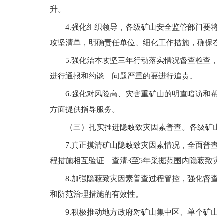
升。
4.
强化组织领导，各级矿山安全监管部门要
攻坚清单，明确责任单位、细化工作措施，确保
5.
强化
治本攻坚
三年行动落实情况督查检查
进行通报和约谈，问题严重的要进行追责。
6.
强化
对风险高、灾害重
矿山的明查暗访和
方面提供指导服务。
（三）扎实推进隐蔽致灾因素普查。
各级矿
7.
真正摸清矿山隐蔽致灾因素情况，全面普
程措施相互验证，
查清
3
至
5
年采掘范围内隐蔽致
8.
加强隐蔽
致灾因
素普查过程管控，强化督
和防范治理措施的有效性。
9.
积极推动地方政府对矿山集中区、单个矿